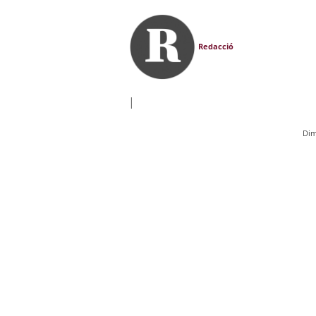
Redacció
|
Dim