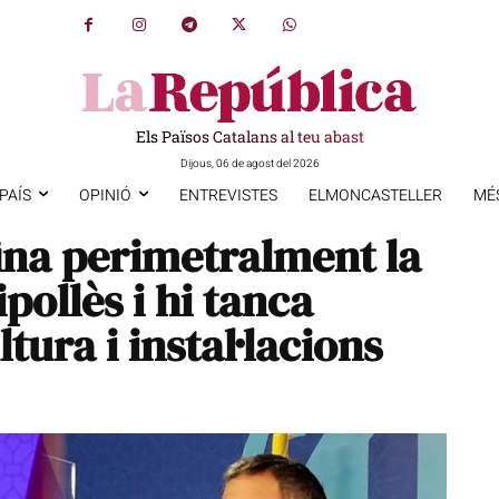
Els Països Catalans al teu abast
Dijous, 06 de agost del 2026
PAÍS
OPINIÓ
ENTREVISTES
ELMONCASTELLER
MÉ
ina perimetralment la
pollès i hi tanca
tura i instal·lacions