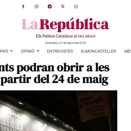
Els Països Catalans al teu abast
Divendres, 07 de agost del 2026
PAÍS
OPINIÓ
ENTREVISTES
ELMONCASTELLER
MÉ
nts podran obrir a les
a partir del 24 de maig