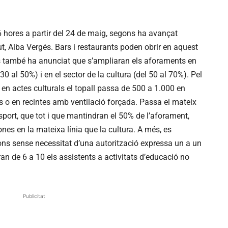
6 hores a partir del 24 de maig, segons ha avançat
t, Alba Vergés. Bars i restaurants poden obrir en aquest
s també ha anunciat que s’ampliaran els aforaments en
30 al 50%) i en el sector de la cultura (del 50 al 70%). Pel
n actes culturals el topall passa de 500 a 1.000 en
ors o en recintes amb ventilació forçada. Passa el mateix
’esport, que tot i que mantindran el 50% de l’aforament,
nes en la mateixa línia que la cultura. A més, es
ons sense necessitat d’una autorització expressa un a un
an de 6 a 10 els assistents a activitats d’educació no
Publicitat