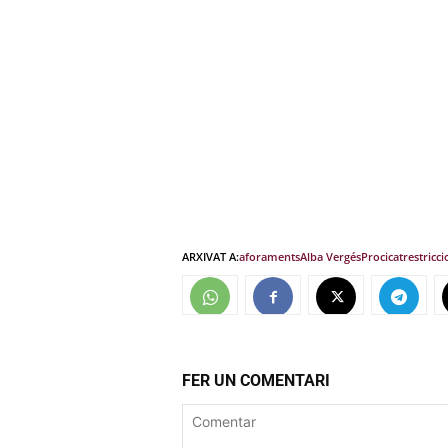
ARXIVAT A:
aforaments
Alba Vergés
Procicat
restricci
FER UN COMENTARI