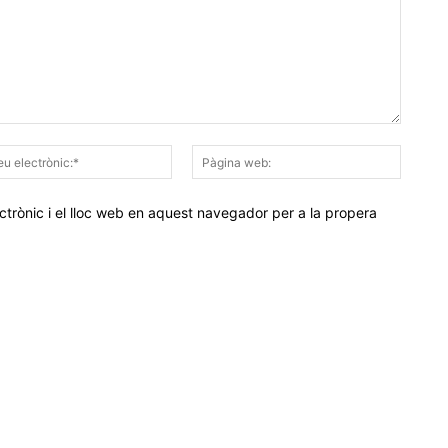
Correu
Pàgina
electrònic:*
web:
trònic i el lloc web en aquest navegador per a la propera