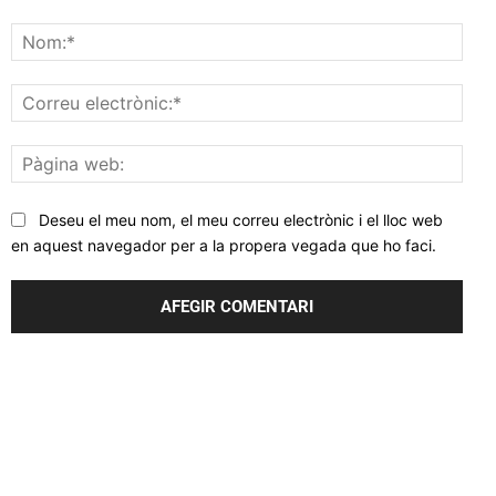
Comentar
Nom
Corr
elec
Pàgi
web
Deseu el meu nom, el meu correu electrònic i el lloc web
en aquest navegador per a la propera vegada que ho faci.