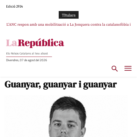
Edició 2934
TItulars
L’ANC respon amb una mobilització a La Jonquera contra la catalanofòbia i
els abusos de la Policia Nacional
Els Països Catalans al teu abast
Divendres, 07 de agost del 2026
Guanyar, guanyar i guanyar