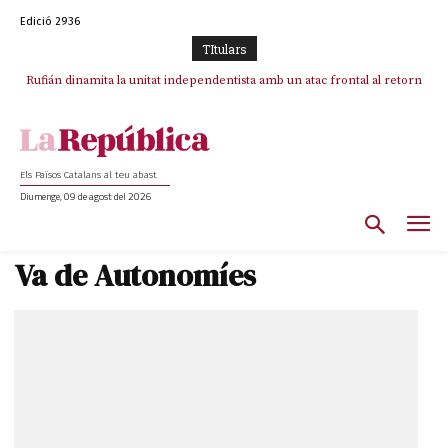
Edició 2936
TItulars
Rufián dinamita la unitat independentista amb un atac frontal al retorn
Puigdemont reivindica la transparència del seu retorn i manté el pols
ferm per la plena llibertat dels encausats
de Puigdemont
Els Països Catalans al teu abast
Diumenge, 09 de agost del 2026
Va de Autonomíes