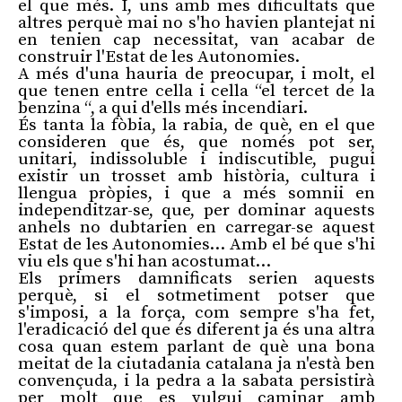
el que més. I, uns amb mes dificultats que
altres perquè mai no s'ho havien plantejat ni
en tenien cap necessitat, van acabar de
construir l'Estat de les Autonomies.
A més d'una hauria de preocupar, i molt, el
que tenen entre cella i cella “el tercet de la
benzina “, a qui d'ells més incendiari.
És tanta la fòbia, la rabia, de què, en el que
consideren que és, que només pot ser,
unitari, indissoluble i indiscutible, pugui
existir un trosset amb història, cultura i
llengua pròpies, i que a més somnii en
independitzar-se, que, per dominar aquests
anhels no dubtarien en carregar-se aquest
Estat de les Autonomies… Amb el bé que s'hi
viu els que s'hi han acostumat…
Els primers damnificats serien aquests
perquè, si el sotmetiment potser que
s'imposi, a la força, com sempre s'ha fet,
l'eradicació del que és diferent ja és una altra
cosa quan estem parlant de què una bona
meitat de la ciutadania catalana ja n'està ben
convençuda, i la pedra a la sabata persistirà
per molt que es vulgui caminar amb