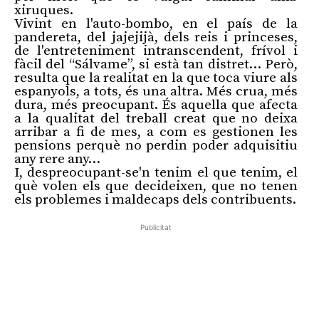
xiruques.
Vivint en l'auto-bombo, en el país de la
pandereta, del jajejijà, dels reis i princeses,
de l'entreteniment intranscendent, frívol i
fàcil del “Sálvame”, si està tan distret… Però,
resulta que la realitat en la que toca viure als
espanyols, a tots, és una altra. Més crua, més
dura, més preocupant. És aquella que afecta
a la qualitat del treball creat que no deixa
arribar a fi de mes, a com es gestionen les
pensions perquè no perdin poder adquisitiu
any rere any…
I, despreocupant-se'n tenim el que tenim, el
què volen els que decideixen, que no tenen
els problemes i maldecaps dels contribuents.
Publicitat