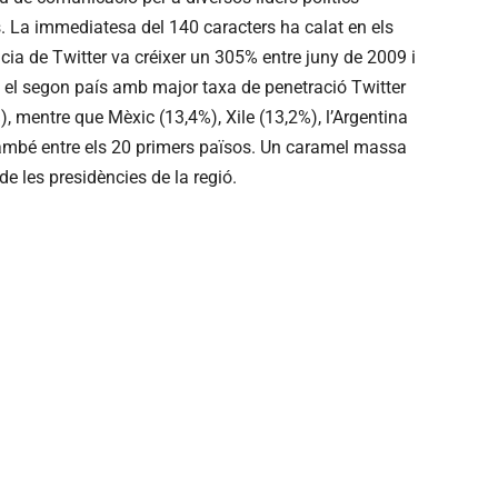
. La immediatesa del 140 caracters ha calat en els
cia de Twitter va créixer un 305% entre juny de 2009 i
s el segon país amb major taxa de penetració Twitter
), mentre que Mèxic (13,4%), Xile (13,2%), l’Argentina
també entre els 20 primers països. Un caramel massa
de les presidències de la regió.