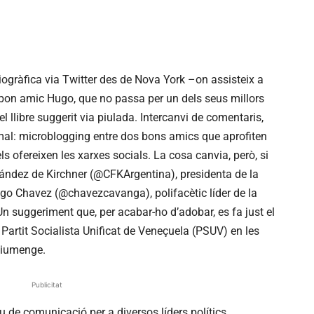
iogràfica via Twitter des de Nova York –on assisteix a
 bon amic Hugo, que no passa per un dels seus millors
el llibre suggerit via piulada. Intercanvi de comentaris,
rmal: microblogging entre dos bons amics que aprofiten
s ofereixen les xarxes socials. La cosa canvia, però, si
rnández de Kirchner (@CFKArgentina), presidenta de la
Hugo Chavez (@chavezcavanga), polifacètic líder de la
n suggeriment que, per acabar-ho d’adobar, es fa just el
l Partit Socialista Unificat de Veneçuela (PSUV) en les
diumenge.
Publicitat
u de comunicació per a diversos líders polítics