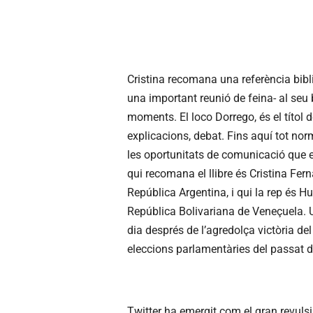
Cristina recomana una referència bibl
una important reunió de feina- al seu
moments. El loco Dorrego, és el títol d
explicacions, debat. Fins aquí tot no
les oportunitats de comunicació que el
qui recomana el llibre és Cristina Fe
República Argentina, i qui la rep és 
República Bolivariana de Veneçuela. U
dia després de l’agredolça victòria de
eleccions parlamentàries del passat 
Twitter ha emergit com el gran revulsi