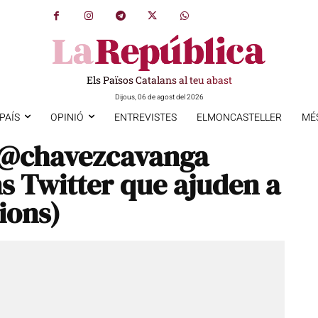
Els Països Catalans al teu abast
Dijous, 06 de agost del 2026
PAÍS
OPINIÓ
ENTREVISTES
ELMONCASTELLER
MÉ
a @chavezcavanga
 Twitter que ajuden a
ions)