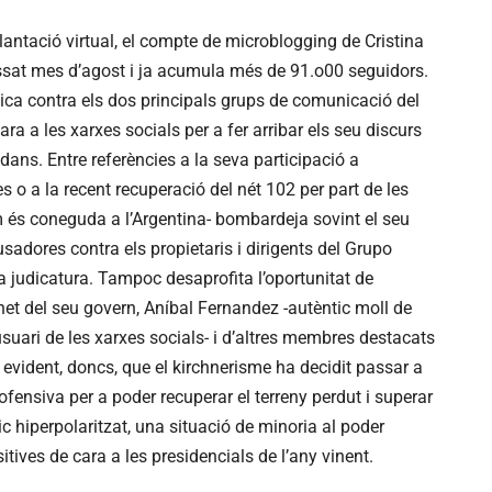
ntació virtual, el compte de microblogging de Cristina
assat mes d’agost i ja acumula més de 91.o00 seguidors.
dica contra els dos principals grups de comunicació del
ara a les xarxes socials per a fer arribar els seu discurs
dans. Entre referències a la seva participació a
 o a la recent recuperació del nét 102 per part de les
és coneguda a l’Argentina- bombardeja sovint el seu
adores contra els propietaris i dirigents del Grupo
la judicatura. Tampoc desaprofita l’oportunitat de
net del seu govern, Aníbal Fernandez -autèntic moll de
 usuari de les xarxes socials- i d’altres membres destacats
 evident, doncs, que el kirchnerisme ha decidit passar a
ofensiva per a poder recuperar el terreny perdut i superar
ic hiperpolaritzat, una situació de minoria al poder
itives de cara a les presidencials de l’any vinent.