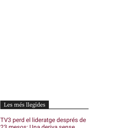
Les més llegides
TV3 perd el lideratge després de
23 mesos: Una deriva sense