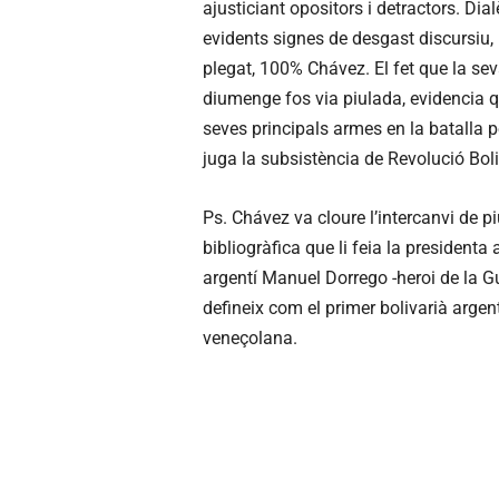
ajusticiant opositors i detractors. Dia
evidents signes de desgast discursiu, 
plegat, 100% Chávez. El fet que la sev
diumenge fos via piulada, evidencia q
seves principals armes en la batalla p
juga la subsistència de Revolució Bol
Ps. Chávez va cloure l’intercanvi de p
bibliogràfica que li feia la presidenta a
argentí Manuel Dorrego -heroi de la Gu
defineix com el primer bolivarià argent
veneçolana.