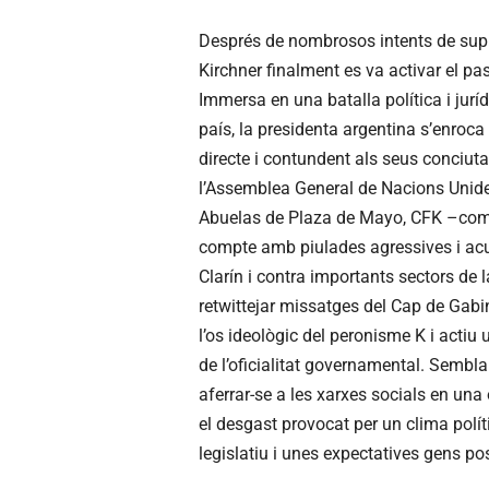
Després de nombrosos intents de supla
Kirchner finalment es va activar el p
Immersa en una batalla política i jurí
país, la presidenta argentina s’enroca 
directe i contundent als seus conciuta
l’Assemblea General de Nacions Unides
Abuelas de Plaza de Mayo, CFK –com 
compte amb piulades agressives i acus
Clarín i contra importants sectors de 
retwittejar missatges del Cap de Gabi
l’os ideològic del peronisme K i actiu
de l’oficialitat governamental. Sembla
aferrar-se a les xarxes socials en una 
el desgast provocat per un clima polít
legislatiu i unes expectatives gens pos