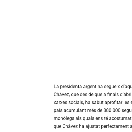
La presidenta argentina segueix d’a
Chávez, que des de que a finals d’abri
xarxes socials, ha sabut aprofitar les 
país acumulant més de 880.000 seguid
monòlegs als quals ens té acostumats
que Chávez ha ajustat perfectament al 