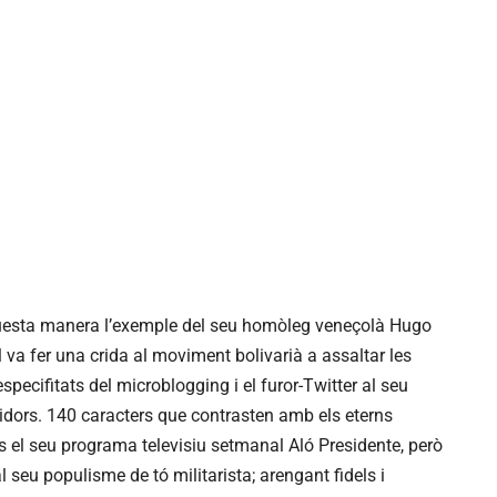
questa manera l’exemple del seu homòleg veneçolà Hugo
l va fer una crida al moviment bolivarià a assaltar les
especifitats del microblogging i el furor-Twitter al seu
ors. 140 caracters que contrasten amb els eterns
 el seu programa televisiu setmanal Aló Presidente, però
seu populisme de tó militarista; arengant fidels i