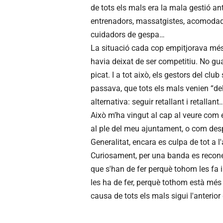
de tots els mals era la mala gestió a
entrenadors, massatgistes, acomodado
cuidadors de gespa…
La situació cada cop empitjorava més,
havia deixat de ser competitiu. No gu
picat. I a tot això, els gestors del cl
passava, que tots els mals venien “de
alternativa: seguir retallant i retallant
Això m’ha vingut al cap al veure com e
al ple del meu ajuntament, o com des
Generalitat, encara es culpa de tot a l
Curiosament, per una banda es reconei
que s'han de fer perquè tohom les fa 
les ha de fer, perquè tothom està més
causa de tots els mals sigui l'anterio