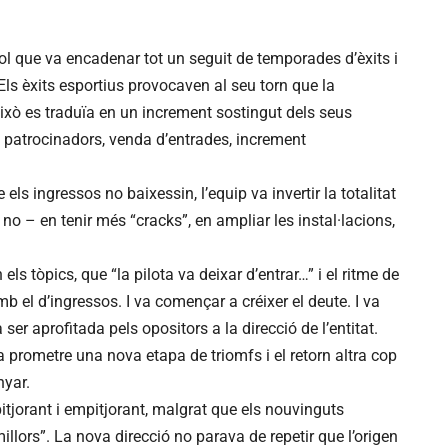
l que va encadenar tot un seguit de temporades d’èxits i
Els èxits esportius provocaven al seu torn que la
 això es traduïa en un increment sostingut dels seus
, patrocinadors, venda d’entrades, increment
els ingressos no baixessin, l’equip va invertir la totalitat
no – en tenir més “cracks”, en ampliar les instal·lacions,
s tòpics, que “la pilota va deixar d’entrar…” i el ritme de
b el d’ingressos. I va començar a créixer el deute. I va
er aprofitada pels opositors a la direcció de l’entitat.
va prometre una nova etapa de triomfs i el retorn altra cop
nyar.
itjorant i empitjorant, malgrat que els nouvinguts
illors”. La nova direcció no parava de repetir que l’origen