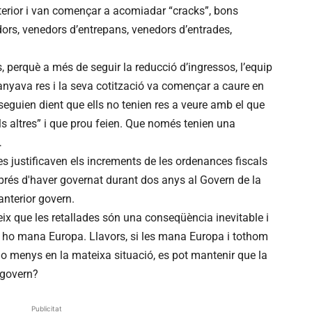
nterior i van començar a acomiadar “cracks”, bons
rs, venedors d’entrepans, venedors d’entrades,
 perquè a més de seguir la reducció d’ingressos, l’equip
anyava res i la seva cotització va començar a caure en
ub seguien dient que ells no tenien res a veure amb el que
ls altres” i que prou feien. Que només tenien una
…
s justificaven els increments de les ordenances fiscals
prés d'haver governat durant dos anys al Govern de la
'anterior govern.
x que les retallades són una conseqüència inevitable i
i ho mana Europa. Llavors, si les mana Europa i tothom
 o menys en la mateixa situació, es pot mantenir que la
r govern?
Publicitat