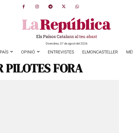
Els Països Catalans al teu abast
Divendres, 07 de agost del 2026
PAÍS
OPINIÓ
ENTREVISTES
ELMONCASTELLER
MÉ
R PILOTES FORA