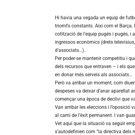
Hi havia una vegada un equip de futbo
triomfs constants. Així com el Barça. 
cotització de l’equip pugés i pugés, i
ingressos econòmics (drets televisius
d’associats…).
Per poder-se mantenir competitiu i que 
dels recursos que entraven – i els que 
en donar més serveis als associats…
Però va arribar un moment, com diuen el
despeses va deixar d’anar aparellat am
començar una època de declivi que va s
Van arribar les eleccions i l’oposició 
al camí de l’èxit permanent. I van gua
Vet aquí que la situació va seguir emp
s’autodefinien com “la directiva dels m