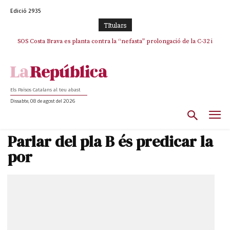
Edició 2935
TItulars
SOS Costa Brava es planta contra la “nefasta” prolongació de la C-32 i
La memòria viva de Josep Sunyol uneix l’esport i la cultura en un emotiu
homenatge a Guadarrama pel seu 90è aniversari
n’exigeix la retirada immediata
Els Països Catalans al teu abast
Dissabte, 08 de agost del 2026
Parlar del pla B és predicar la
por