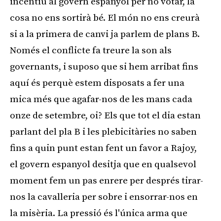
incentiu al govern espanyol per no votar, la
cosa no ens sortirà bé. El món no ens creurà
si a la primera de canvi ja parlem de plans B.
Només el conflicte fa treure la son als
governants, i suposo que si hem arribat fins
aquí és perquè estem disposats a fer una
mica més que agafar-nos de les mans cada
onze de setembre, oi? Els que tot el dia estan
parlant del pla B i les plebicitàries no saben
fins a quin punt estan fent un favor a Rajoy,
el govern espanyol desitja que en qualsevol
moment fem un pas enrere per després tirar-
nos la cavalleria per sobre i ensorrar-nos en
la misèria. La pressió és l'única arma que