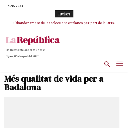
Edició 2933
TItulars
L’abandonament de les seleccions catalanes per part de la UFEC
espanyolitza l’esport del país
Els Països Catalans al teu abast
Dijous, 06 de agost del 2026
Més qualitat de vida per a
Badalona