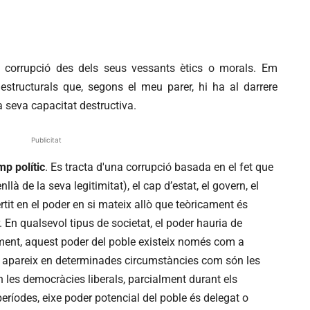
la corrupció des dels seus vessants ètics o morals. Em
 estructurals que, segons el meu parer, hi ha al darrere
 seva capacitat destructiva.
Publicitat
mp polític
. Es tracta d'una corrupció basada en el fet que
llà de la seva legitimitat), el cap d’estat, el govern, el
rtit en el poder en si mateix allò que teòricament és
En qualsevol tipus de societat, el poder hauria de
ament, aquest poder del poble existeix només com a
ols apareix en determinades circumstàncies com són les
en les democràcies liberals, parcialment durant els
eríodes, eixe poder potencial del poble és delegat o