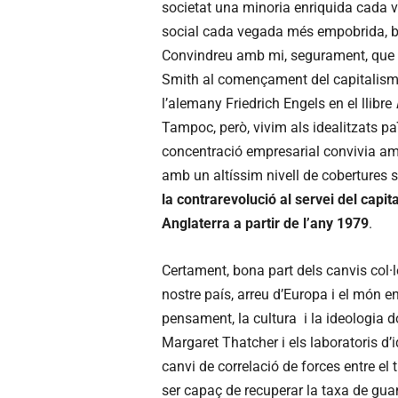
societat una minoria enriquida cada v
social cada vegada més empobrida, bui
Convindreu amb mi, segurament, que n
Smith al començament del capitalisme,
l’alemany Friedrich Engels en el llibre
Tampoc, però, vivim als idealitzats pa
concentració empresarial convivia amb
amb un altíssim nivell de cobertures 
la contrarevolució al servei del capi
Anglaterra a partir de l’any 1979
.
Certament, bona part dels canvis col·
nostre país, arreu d’Europa i el món en
pensament, la cultura i la ideologia 
Margaret Thatcher i els laboratoris d’
canvi de correlació de forces entre el 
ser capaç de recuperar la taxa de gua