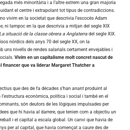
egada més minoritària i a l’altre extrem una gran majoria
dant el centre i extrapolant tot tipus de contradiccions.
o vivim en la societat que descrivia l’escocès Adam
 ni tampoc en la que descrivia a mitjan del segle XIX
La situació de la classe obrera a Anglaterra
del segle XIX.
ïsos nòrdics dels anys 70 del segle XX, on la
 uns nivells de rendes salarials certament envejables i
socials.
Vivim en un capitalisme molt concret nascut de
tal financer que va liderar Margaret Thatcher a
lectius que des de fa dècades s’han anant produint al
 l’estructura econòmica, política i social i també en el
dominants, són deutors de les lògiques impulsades per
idees que hi havia al darrere, que tenien com a objectiu un
treball i el capital a escala global. Un canvi que havia de
nys per al capital, que havia començat a caure des de