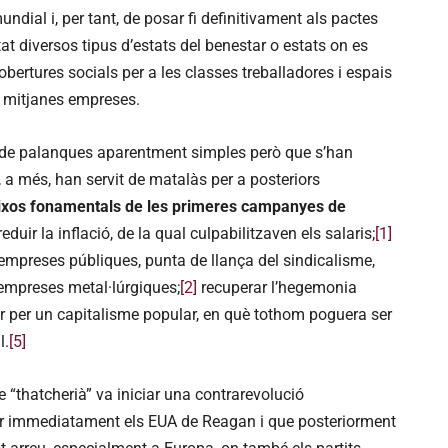
ndial i, per tant, de posar fi definitivament als pactes
t diversos tipus d’estats del benestar o estats on es
cobertures socials per a les classes treballadores i espais
i mitjanes empreses.
ir de palanques aparentment simples però que s’han
, a més, han servit de matalàs per a posteriors
ixos fonamentals de les primeres campanyes de
eduir la inflació, de la qual culpabilitzaven els salaris;
[1]
 empreses públiques, punta de llança del sindicalisme,
 empreses metal·lúrgiques;
[2]
recuperar l’hegemonia
 per un capitalisme popular, en què tothom poguera ser
l.
[5]
 “thatcherià” va iniciar una contrarevolució
ar immediatament els EUA de Reagan i que posteriorment