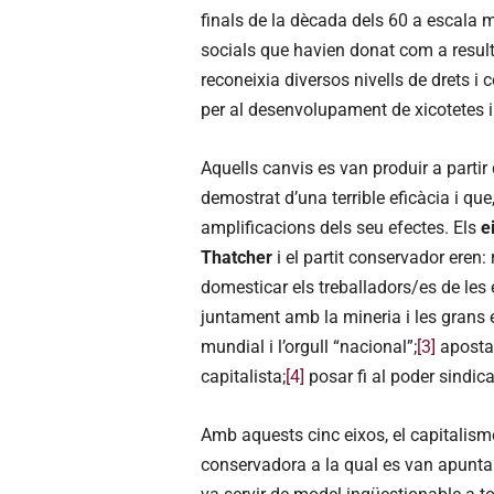
finals de la dècada dels 60 a escala mu
socials que havien donat com a resulta
reconeixia diversos nivells de drets i 
per al desenvolupament de xicotetes 
Aquells canvis es van produir a part
demostrat d’una terrible eficàcia i que
amplificacions dels seu efectes. Els
e
Thatcher
i el partit conservador eren: r
domesticar els treballadors/es de les
juntament amb la mineria i les grans
mundial i l’orgull “nacional”;
[3]
apostar
capitalista;
[4]
posar fi al poder sindica
Amb aquests cinc eixos, el capitalisme
conservadora a la qual es van apunt