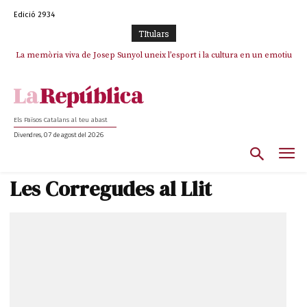
Edició 2934
TItulars
La memòria viva de Josep Sunyol uneix l’esport i la cultura en un emotiu
La “dignitat” a mitges de Marc Puigtió: renuncia a Girona pels àudios però
s’aferra als càrrecs remunerats de Sant Julià i el Consell Comarcal
homenatge a Guadarrama pel seu 90è aniversari
Els Països Catalans al teu abast
Divendres, 07 de agost del 2026
Les Corregudes al Llit