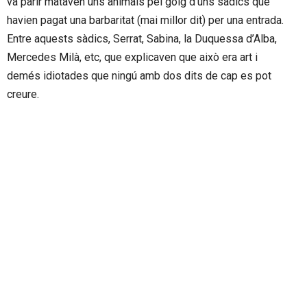
va parir mataven uns animals pel goig d’uns sàdics que
havien pagat una barbaritat (mai millor dit) per una entrada.
Entre aquests sàdics, Serrat, Sabina, la Duquessa d’Alba,
Mercedes Milà, etc, que explicaven que això era art i
demés idiotades que ningú amb dos dits de cap es pot
creure.