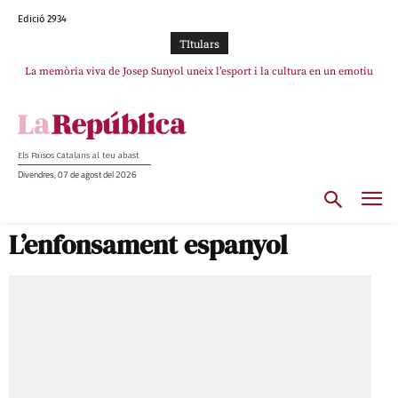
Edició 2934
TItulars
La memòria viva de Josep Sunyol uneix l’esport i la cultura en un emotiu
La “dignitat” a mitges de Marc Puigtió: renuncia a Girona pels àudios però
s’aferra als càrrecs remunerats de Sant Julià i el Consell Comarcal
homenatge a Guadarrama pel seu 90è aniversari
Els Països Catalans al teu abast
Divendres, 07 de agost del 2026
L’enfonsament espanyol