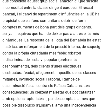
que considera aquest grup social anacrònic. Que suscita
incomoditat entre la classe dirigent europea. El rescat
bancari, i el canvi de repartiment d’influències en la UE ha
propiciat que els fons comunitaris deixin de fornir
comptes numerats de bona part dels grups dirigents,
senyal inequívoc que han de deixar pas a altres elits més
dinàmiques. La resposta de la llotja del Bernabéu ha estat
histèrica: un reforçament de la pressió interna, de saqueig
contra la pròpia ciutadania més feble: robatori
indiscriminat de l’estalvi popular (preferents i
desnonaments), dels clients d’unes elèctriques
d’estructura feudal, ofegament impositiu de les classes
mitjanes, involució social i laboral, i també de
discriminació fiscal contra els Països Catalans. Les
conseqüències: un creixent malestar que pot catalitzar
amb opcions rupturistes. I, per descomptat, la més que
possible dissolució d’Espanya, amb una independència