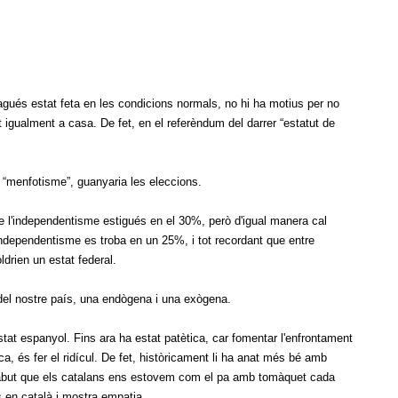
hagués estat feta en les condicions normals, no hi ha motius per no
igualment a casa. De fet, en el referèndum del darrer “estatut de
l “menfotisme”, guanyaria les eleccions.
l'independentisme estigués en el 30%, però d'igual manera cal
iindependentisme es troba en un 25%, i tot recordant que entre
ldrien un estat federal.
 del nostre país, una endògena i una exògena.
estat espanyol. Fins ara ha estat patètica, car fomentar l'enfrontament
oca, és fer el ridícul. De fet, històricament li ha anat més bé amb
 sabut que els catalans ens estovem com el pa amb tomàquet cada
s en català i mostra empatia.