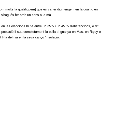
com molts la qualifiquem) que es va fer diumenge, i en la qual jo en
a, s'hagués fer amb un cens a la mà.
en les eleccions hi ha entre un 35% i un 45 % d'abstencions, o dit
 població li sua completament la polla si guanya en Mas, en Rajoy o
 Pla definia en la seva cançò 'Insolació':