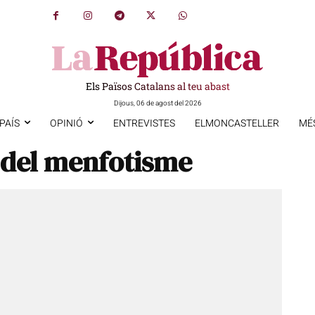
Els Països Catalans al teu abast
Dijous, 06 de agost del 2026
PAÍS
OPINIÓ
ENTREVISTES
ELMONCASTELLER
MÉ
 del menfotisme