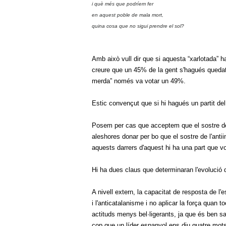
i què més que podríem fer
en aquest poble de mala mort,
quina cosa que no sigui prendre el sol?
Amb això vull dir que si aquesta “xarlotada” 
creure que un 45% de la gent s'hagués quedat 
merda” només va votar un 49%.
Estic convençut que si hi hagués un partit de
Posem per cas que acceptem que el sostre de 
aleshores donar per bo que el sostre de l'ant
aquests darrers d'aquest hi ha una part que vo
Hi ha dues claus que determinaran l'evolució
A nivell extern, la capacitat de resposta de l'
i l'anticatalanisme i no aplicar la força quan t
actituds menys bel·ligerants, ja que és ben
cop que un líder espanyol ens diu quatre mot