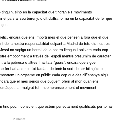
ue tinguin, sinó en la capacitat que tindran els moviments
r el país al seu terreny, o dit d'altra forma en la capacitat de fer que
a gent.
elic, encara que ens importi més el que pensen a fora que el que
t de la nostra responsabilitat culpant a Madrid de tots els nostres
ssi no sàpiga un borrall de la nostra llengua i salivem cada cop
ostre empobriment a través de l'espoli mentre presumim de caràcter
ra la pobresa o altres finalitats “guais”, encara que siguem
 fer barbarismes tot fardant de tenir la sort de ser bilingüistes,
 mostrem un orgasme en públic cada cop que des d'Espanya algú
encara que el més seriós que puguem oferir al món quan ens
 tomàquet, … malgrat tot, incomprensiblement el moviment
en tinc poc, i conscient que estem perfectament qualificats per tornar
Publicitat