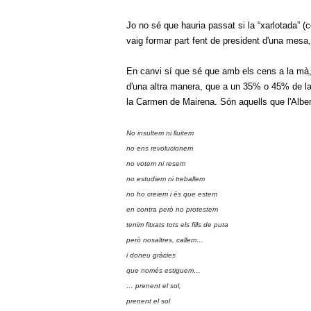
Jo no sé que hauria passat si la “xarlotada” (
vaig formar part fent de president d'una mes
En canvi sí que sé que amb els cens a la mà, 
d'una altra manera, que a un 35% o 45% de la
la Carmen de Mairena. Són aquells que l'Albert
No insultem ni lluitem
no ens revolucionem
no votem ni resem
no estudiem ni treballem
no ho creiem i és que estem
en contra però no protestem
tenim fitxats tots els fills de puta
però nosaltres, callem…
i doneu gràcies
que només estiguem…
… prenent el sol,
prenent el sol