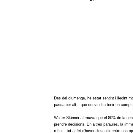
Des del diumenge, he estat sentint i llegint m
passa per alt, i que convindria tenir en compte
Walter Skinner afirmava que el 80% de la gent 
prendre decisions. En altres paraules, la imme
o fins i tot al fet d'haver d'escollir entre una o