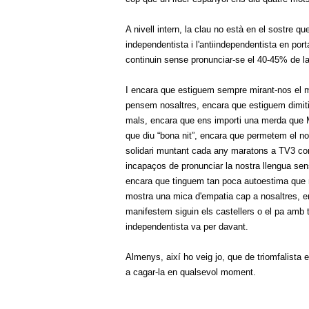
A nivell intern, la clau no està en el sostre q
independentista i l'antiindependentista en porta
continuin sense pronunciar-se el 40-45% de l
I encara que estiguem sempre mirant-nos el m
pensem nosaltres, encara que estiguem dimitin
mals, encara que ens importi una merda que Me
que diu “bona nit”, encara que permetem el n
solidari muntant cada any maratons a TV3 cont
incapaços de pronunciar la nostra llengua sense
encara que tinguem tan poca autoestima que
mostra una mica d'empatia cap a nosaltres, 
manifestem siguin els castellers o el pa amb
independentista va per davant.
Almenys, així ho veig jo, que de triomfalista 
a cagar-la en qualsevol moment.