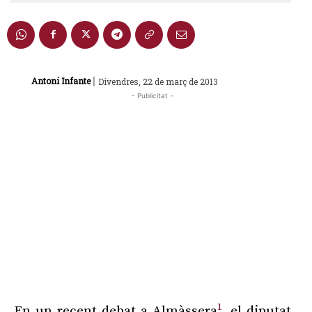
|
Antoni Infante
Divendres, 22 de març de 2013
- Publicitat -
1
En un recent debat a Almàssera
, el diputat