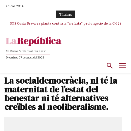
Edició 2934
TItulars
SOS Costa Brava es planta contra la “nefasta” prolongació de la C-32 i
n’exigeix la retirada immediata
Els Països Catalans al teu abast
Divendres, 07 de agost del 2026
La socialdemocràcia, ni té la
maternitat de l’estat del
benestar ni té alternatives
creïbles al neoliberalisme.