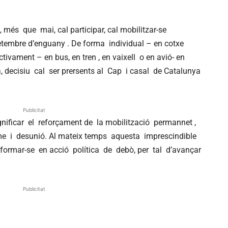
és que mai, cal participar, cal mobilitzar-se
mbre d’enguany . De forma individual – en cotxe
ctivament – en bus, en tren , en vaixell o en avió- en
ra, decisiu cal ser prersents al Cap i casal de Catalunya
Publicitat
ficar el reforçament de la mobilització permannet ,
 i desunió. Al mateix temps aquesta imprescindible
ormar-se en acció política de debò, per tal d’avançar
Publicitat