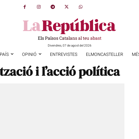
Els Països Catalans al teu abast
Divendres, 07 de agost del 2026
PAÍS
OPINIÓ
ENTREVISTES
ELMONCASTELLER
MÉ
tzació i l’acció política