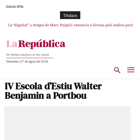
Edició 2934
TItulars
La “dignitat” a mitges de Marc Puigtió: renuncia a Girona pels àudios però
s’aferra als càrrecs remunerats de Sant Julià i el Consell Comarcal
Els Països Catalans al teu abast
Divendres, 07 de agost del 2026
IV Escola d’Estiu Walter
Benjamin a Portbou