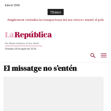
Edició 2935
TItulars
Puigdemont reivindica la transparència del seu retorn i manté el pols
ferm per la plena llibertat dels encausats
Els Països Catalans al teu abast
Dissabte, 08 de agost del 2026
El missatge no s’entén