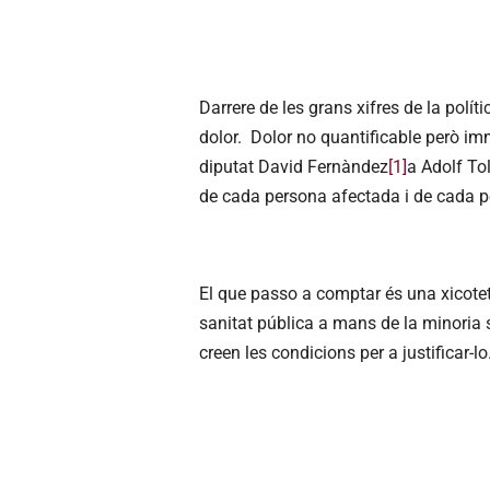
Darrere de les grans xifres de la polít
dolor. Dolor no quantificable però im
diputat David Fernàndez
[1]
a Adolf To
de cada persona afectada i de cada p
El que passo a comptar és una xicote
sanitat pública a mans de la minoria 
creen les condicions per a justificar-lo