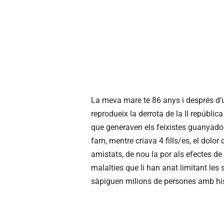
La meva mare te 86 anys i després d’u
reprodueix la derrota de la II repúblic
que generaven els feixistes guanyador
fam, mentre criava 4 fills/es, el dolor 
amistats, de nou la por als efectes de 
malalties que li han anat limitant les
sàpiguen milions de persones amb hi