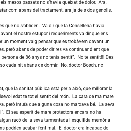
 els mesos passats no s’havia queixat de dolor. Ara,
star com abans del tractament, ara ja dels dos genolls.
s que no s’obliden. Va dir que la Conselleria havia
avant el nostre estupor i requeriments va dir que ens
Per un moment vaig pensar que es trobàvem davant un
des, però abans de poder dir res va continuar dient que
persona de 86 anys no tenia sentit”. No te sentit!!! Des
enso cada nit abans de dormir. No, doctor Bosch, no
t, que la sanitat pública està per a això, que millorar la
lsevol edat te tot el sentit del món. La cara de ma mare
a, però intuïa que alguna cosa no marxava bé. La seva
lí. El seu esperit de mare protectora encara no ha
 algun racó de la seva turmentada i esquifida memòria
ens podrien acabar fent mal. El doctor era incapaç de