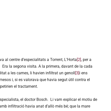
a al centre d’especialitats a Torrent, L’Horta
[2]
, per a
. Era la segona visita. A la primera, davant de la cada
 a les cames, li havien infiltrat un genoll
[3]
i ens
mesos i, si es valorava que havia segut útil contra el
repetirien el tractament.
especialista, el doctor Bosch. Li vam explicar el motiu de
 amb infiltració havia anat d’allò més bé; que la mare