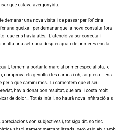
pensar que estava avergonyida.
e demanar una nova visita i de passar per l’oficina
r fer una queixa i per demanar que la nova consulta fora
or que ens havia atès. L’atenció va ser correcta i
 consulta una setmana després quan de primeres ens la
uit, tornem a portar la mare al primer especialista, el
a, comprova els genolls i les cames i oh, sorpresa… ens
are per a que camini més. Li comentem que el seu
previst, havia donat bon resultat, que ara li costa molt
xar de dolor… Tot és inútil, no haurà nova infiltració als
preciacions son subjectives i, tot siga dit, no tinc
pàtica absolutament mercantilitzada, però vaig eixir amb