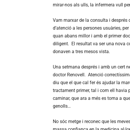
mirar-nos als ulls, la infermera vull 
Vam marxar de la consulta i després d
d’atenció a les persones usuàries, pe
quan abans millor i amb el primer doct
diligent. El resultat va ser una nova
donaven a tres mesos vista.
Una setmana després i amb un cert neg
doctor Renovell. Atenció correctíssim
diu que el que cal fer és ajudar la m
tractament primer, tal i com ell havia 
caminar, que ara a més es torna a quei
genolls…
No sóc metge i reconec que les meves a
massa confiança en la medicina al·lo