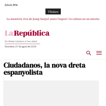
Edició 2934
TItulars
La memòria viva de Josep Sunyol uneix l’esport i la cultura en un emotiu
La “dignitat” a mitges de Marc Puigtió: renuncia a Girona pels àudios però
s’aferra als càrrecs remunerats de Sant Julià i el Consell Comarcal
homenatge a Guadarrama pel seu 90è aniversari
Els Països Catalans al teu abast
Divendres, 07 de agost del 2026
Ciudadanos, la nova dreta
espanyolista