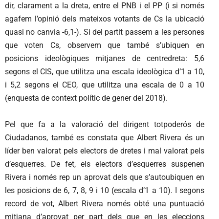
dir, clarament a la dreta, entre el PNB i el PP (i si només
agafem l’opinió dels mateixos votants de Cs la ubicació
quasi no canvia -6,1-). Si del partit passem a les persones
que voten Cs, observem que també s’ubiquen en
posicions ideològiques mitjanes de centredreta: 5,6
segons el CIS, que utilitza una escala ideològica d’1 a 10,
i 5,2 segons el CEO, que utilitza una escala de 0 a 10
(enquesta de context polític de gener del 2018).
Pel que fa a la valoració del dirigent totpoderós de
Ciudadanos, també es constata que Albert Rivera és un
líder ben valorat pels electors de dretes i mal valorat pels
d’esquerres. De fet, els electors d’esquerres suspenen
Rivera i només rep un aprovat dels que s’autoubiquen en
les posicions de 6, 7, 8, 9 i 10 (escala d’1 a 10). I segons
record de vot, Albert Rivera només obté una puntuació
mitjana d’aprovat per part dels que en les eleccions