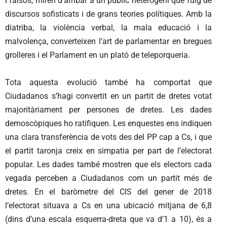
i falsos, miren d’arribar a un públic heterogeni que fuig de
discursos sofisticats i de grans teories polítiques. Amb la
diatriba, la violència verbal, la mala educació i la
malvolença, converteixen l’art de parlamentar en bregues
grolleres i el Parlament en un plató de teleporqueria.
Tota aquesta evolució també ha comportat que
Ciudadanos s’hagi convertit en un partit de dretes votat
majoritàriament per persones de dretes. Les dades
demoscòpiques ho ratifiquen. Les enquestes ens indiquen
una clara transferència de vots des del PP cap a Cs, i que
el partit taronja creix en simpatia per part de l’electorat
popular. Les dades també mostren que els electors cada
vegada perceben a Ciudadanos com un partit més de
dretes. En el baròmetre del CIS del gener de 2018
l’electorat situava a Cs en una ubicació mitjana de 6,8
(dins d’una escala esquerra-dreta que va d’1 a 10), és a