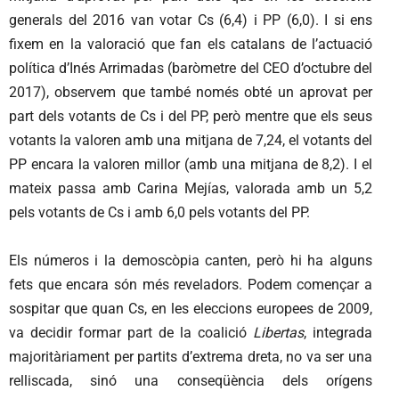
generals del 2016 van votar Cs (6,4) i PP (6,0). I si ens
fixem en la valoració que fan els catalans de l’actuació
política d’Inés Arrimadas (baròmetre del CEO d’octubre del
2017), observem que també només obté un aprovat per
part dels votants de Cs i del PP, però mentre que els seus
votants la valoren amb una mitjana de 7,24, el votants del
PP encara la valoren millor (amb una mitjana de 8,2). I el
mateix passa amb Carina Mejías, valorada amb un 5,2
pels votants de Cs i amb 6,0 pels votants del PP.
Els números i la demoscòpia canten, però hi ha alguns
fets que encara són més reveladors. Podem començar a
sospitar que quan Cs, en les eleccions europees de 2009,
va decidir formar part de la coalició
Libertas
, integrada
majoritàriament per partits d’extrema dreta, no va ser una
relliscada, sinó una conseqüència dels orígens