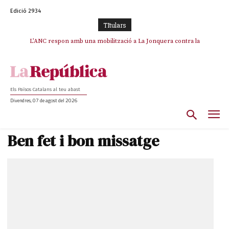
Edició 2934
TItulars
L’ANC respon amb una mobilització a La Jonquera contra la
catalanofòbia i els abusos de la Policia Nacional
Els Països Catalans al teu abast
Divendres, 07 de agost del 2026
Ben fet i bon missatge