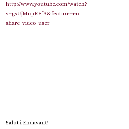
http://www.youtube.com/watch?
v=gsUjMupRFfA&feature=em-
share_video_user
Salut i Endavant!