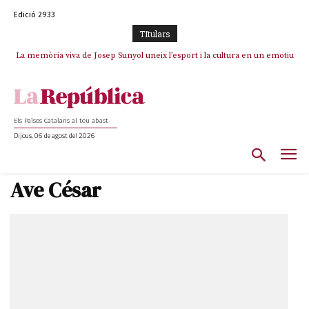
Edició 2933
TItulars
La memòria viva de Josep Sunyol uneix l’esport i la cultura en un emotiu
La “dignitat” a mitges de Marc Puigtió: renuncia a Girona pels àudios però
s’aferra als càrrecs remunerats de Sant Julià i el Consell Comarcal
homenatge a Guadarrama pel seu 90è aniversari
Els Països Catalans al teu abast
Dijous, 06 de agost del 2026
Ave César