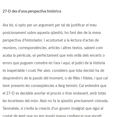
27-D des d’una perspectiva històrica
Ara bé, si opto per un argument per tal de justificar el meu
posicionament sobre aquesta qüestió, ho faré des de la meva
perspectiva d’historiador. I acostumat a la lectura d’actes de
reunions, correspondències, articles i altres textos, sabent com
acaba la pel·lícula, sé perfectament que més enllà dels encerts o
errors que puguem cometre en l’ara i aquí, el judici de la història
és inapel·lable i cruel. Per això, considero que tota decisió ha de
desprendre’s de la passió del moment, o de fílies i fòbies, i que cal
tenir presents les conseqüències a llarg termini. Cal entendre que
el 27-D es decideix avortar el procés o tirar endavant, amb totes
les incerteses del món. Això no fa la qüestió precisament còmoda.
Tanmateix, si s’evita la creació d’un govern (malgrat que sigui al
costat de gent que no ens inspiri massa confiança) que enceti