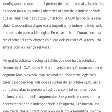
ideològiques en què, amb el pretext del discurs social, a la pràctica
es posen pals a les rodes i obstacles al camí de la independència,
que és l’única via de ruptura. En el fons, la CUP també té la seva
Unió Democràtica disposada a torpedinar la independència amb
pretextos de puresa ideològica. En el cas dels de Duran, l’excusa
era el seny i el catolicisme ; en el cas dels puristes és la revolució
entesa com a creença religiosa.
Malgrat la solidesa ideològica i dialèctica que ha caracteritzat
l’entorn de la CUP, he assistit a converses en què, quan apareix el
cognom Mas, s’esvaeix tota racionalitat i fonament lògic. Veig
cares desencaixades, ulls que se surten de les òrbites i jugulars a
punt d’esclatar. Es percep un odi que, com tot sentiment poc
racional, resulta difícil d’argumentar. S’esgrimeixen raons com la
necessitat d’obrir la independència a l’esquerra, i s’esmenta una
idealitzada classe obrera com a eix de la nova República, mentre