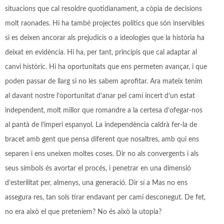
situacions que cal resoldre quotidianament, a còpia de decisions
molt raonades. Hi ha també projectes polítics que són inservibles
si es deixen ancorar als prejudicis o a ideologies que la història ha
deixat en evidència. Hi ha, per tant, principis que cal adaptar al
canvi històric. Hi ha oportunitats que ens permeten avançar, i que
poden passar de llarg si no les sabem aprofitar. Ara mateix tenim
al davant nostre l’oportunitat d’anar pel camí incert d’un estat
independent, molt millor que romandre a la certesa d’ofegar-nos
al pantà de l’imperi espanyol. La independència caldrà fer-la de
bracet amb gent que pensa diferent que nosaltres, amb qui ens
separen i ens uneixen moltes coses. Dir no als convergents i als
seus símbols és avortar el procés, i penetrar en una dimensió
d’esterilitat per, almenys, una generació. Dir sí a Mas no ens
assegura res, tan sols tirar endavant per camí desconegut. De fet,
no era això el que preteníem? No és això la utopia?