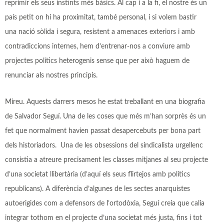
reprimir els seus instints més bàsics. Al cap i a la fi, el nostre és un
país petit on hi ha proximitat, també personal, i si volem bastir
una nació sòlida i segura, resistent a amenaces exteriors i amb
contradiccions internes, hem d’entrenar-nos a conviure amb
projectes polítics heterogenis sense que per això haguem de
renunciar als nostres principis.
Mireu. Aquests darrers mesos he estat treballant en una biografia
de Salvador Seguí. Una de les coses que més m’han sorprès és un
fet que normalment havien passat desapercebuts per bona part
dels historiadors. Una de les obsessions del sindicalista urgellenc
consistia a atreure precisament les classes mitjanes al seu projecte
d’una societat llibertària (d’aquí els seus flirtejos amb polítics
republicans). A diferència d’algunes de les sectes anarquistes
autoerigides com a defensors de l’ortodòxia, Seguí creia que calia
integrar tothom en el projecte d’una societat més justa, fins i tot