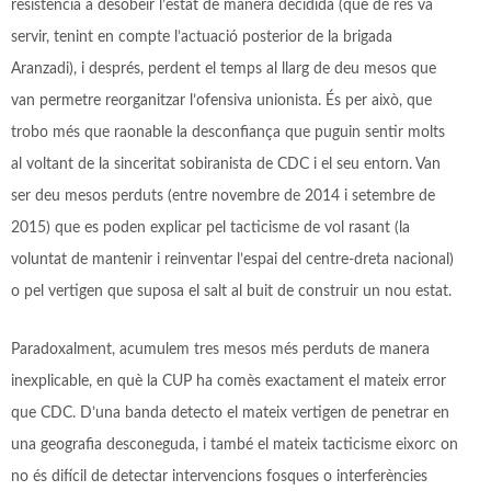
resistència a desobeir l’estat de manera decidida (que de res va
servir, tenint en compte l’actuació posterior de la brigada
Aranzadi), i després, perdent el temps al llarg de deu mesos que
van permetre reorganitzar l’ofensiva unionista. És per això, que
trobo més que raonable la desconfiança que puguin sentir molts
al voltant de la sinceritat sobiranista de CDC i el seu entorn. Van
ser deu mesos perduts (entre novembre de 2014 i setembre de
2015) que es poden explicar pel tacticisme de vol rasant (la
voluntat de mantenir i reinventar l’espai del centre-dreta nacional)
o pel vertigen que suposa el salt al buit de construir un nou estat.
Paradoxalment, acumulem tres mesos més perduts de manera
inexplicable, en què la CUP ha comès exactament el mateix error
que CDC. D’una banda detecto el mateix vertigen de penetrar en
una geografia desconeguda, i també el mateix tacticisme eixorc on
no és difícil de detectar intervencions fosques o interferències