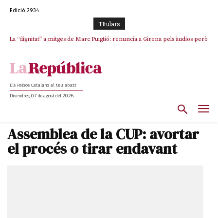
Edició 2934
TItulars
Junts exigeix que Catalunya quedi “fora” del repartiment dels menors
migrants de Ceuta
Els Països Catalans al teu abast
Divendres, 07 de agost del 2026
Assemblea de la CUP: avortar
el procés o tirar endavant