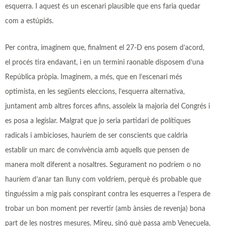
esquerra. I aquest és un escenari plausible que ens faria quedar
com a estúpids.
Per contra, imaginem que, finalment el 27-D ens posem d’acord,
el procés tira endavant, i en un termini raonable disposem d’una
República pròpia. Imaginem, a més, que en l’escenari més
optimista, en les següents eleccions, l’esquerra alternativa,
juntament amb altres forces afins, assoleix la majoria del Congrés i
es posa a legislar. Malgrat que jo seria partidari de polítiques
radicals i ambicioses, hauríem de ser conscients que caldria
establir un marc de convivència amb aquells que pensen de
manera molt diferent a nosaltres. Segurament no podríem o no
hauríem d’anar tan lluny com voldríem, perquè és probable que
tinguéssim a mig país conspirant contra les esquerres a l’espera de
trobar un bon moment per revertir (amb ànsies de revenja) bona
part de les nostres mesures. Mireu, sinó què passa amb Veneçuela,