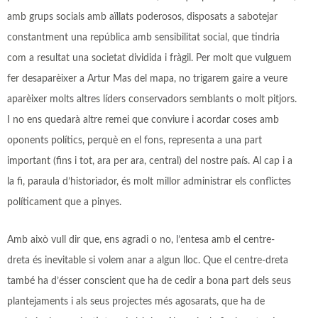
amb grups socials amb aïllats poderosos, disposats a sabotejar
constantment una república amb sensibilitat social, que tindria
com a resultat una societat dividida i fràgil. Per molt que vulguem
fer desaparèixer a Artur Mas del mapa, no trigarem gaire a veure
aparèixer molts altres líders conservadors semblants o molt pitjors.
I no ens quedarà altre remei que conviure i acordar coses amb
oponents polítics, perquè en el fons, representa a una part
important (fins i tot, ara per ara, central) del nostre país. Al cap i a
la fi, paraula d’historiador, és molt millor administrar els conflictes
políticament que a pinyes.
Amb això vull dir que, ens agradi o no, l’entesa amb el centre-
dreta és inevitable si volem anar a algun lloc. Que el centre-dreta
també ha d’ésser conscient que ha de cedir a bona part dels seus
plantejaments i als seus projectes més agosarats, que ha de