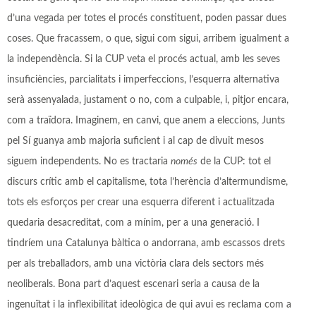
d’una vegada per totes el procés constituent, poden passar dues
coses. Que fracassem, o que, sigui com sigui, arribem igualment a
la independència. Si la CUP veta el procés actual, amb les seves
insuficiències, parcialitats i imperfeccions, l’esquerra alternativa
serà assenyalada, justament o no, com a culpable, i, pitjor encara,
com a traïdora. Imaginem, en canvi, que anem a eleccions, Junts
pel Sí guanya amb majoria suficient i al cap de divuit mesos
siguem independents. No es tractaria
només
de la CUP: tot el
discurs crític amb el capitalisme, tota l’herència d’altermundisme,
tots els esforços per crear una esquerra diferent i actualitzada
quedaria desacreditat, com a mínim, per a una generació. I
tindríem una Catalunya bàltica o andorrana, amb escassos drets
per als treballadors, amb una victòria clara dels sectors més
neoliberals. Bona part d’aquest escenari seria a causa de la
ingenuïtat i la inflexibilitat ideològica de qui avui es reclama com a