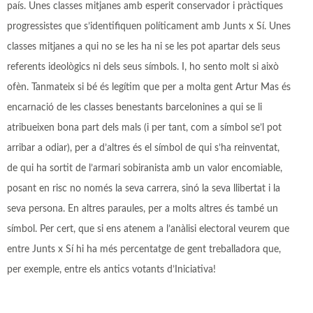
país. Unes classes mitjanes amb esperit conservador i pràctiques
progressistes que s’identifiquen políticament amb Junts x Sí. Unes
classes mitjanes a qui no se les ha ni se les pot apartar dels seus
referents ideològics ni dels seus símbols. I, ho sento molt si això
ofèn. Tanmateix si bé és legítim que per a molta gent Artur Mas és
encarnació de les classes benestants barcelonines a qui se li
atribueixen bona part dels mals (i per tant, com a símbol se’l pot
arribar a odiar), per a d’altres és el símbol de qui s’ha reinventat,
de qui ha sortit de l’armari sobiranista amb un valor encomiable,
posant en risc no només la seva carrera, sinó la seva llibertat i la
seva persona. En altres paraules, per a molts altres és també un
símbol. Per cert, que si ens atenem a l’anàlisi electoral veurem que
entre Junts x Sí hi ha més percentatge de gent treballadora que,
per exemple, entre els antics votants d’Iniciativa!