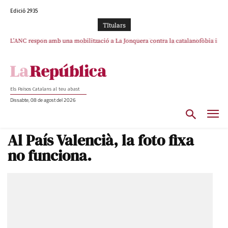
Edició 2935
TItulars
L’ANC respon amb una mobilització a La Jonquera contra la catalanofòbia i
SOS Costa Brava es planta contra la “nefasta” prolongació de la C-32 i
els abusos de la Policia Nacional
n’exigeix la retirada immediata
Els Països Catalans al teu abast
Dissabte, 08 de agost del 2026
Al País Valencià, la foto fixa
no funciona.