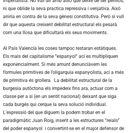
imperialista. No vull dir amb això que deixe de ser perillós,
ni que oblide la seva practica repressiva i venjativa. Això
aniria en contra de la seva gènesi constitutiva. Però si vull
dir que aquesta creixent debilitat estructural els pesarà
com una llosa que dificultarà els seus moviments.
Al País Valencià les coses tampoc restaran estàtiques.
Els mals del capitalisme “espanyol” ací es multipliquen
exponencialment. Si més amunt denunciàvem les
fòrmules primitives de l’oligarquia espanyolista, ací a més
de primitiva és grollera. La debilitat estructural de la
burgesia autòctona els impedeix fins ara, actuar com a
classe per a si (en un sentit nacional) deixant que siga
cada burgés qui cerque la seva solució individual.
L’expressió del que diguem la podem trobar en el
paradigmàtic Juan Roig, inserit a les estructures “reials”
del poder espanyol i convertint-se en el major defensor de