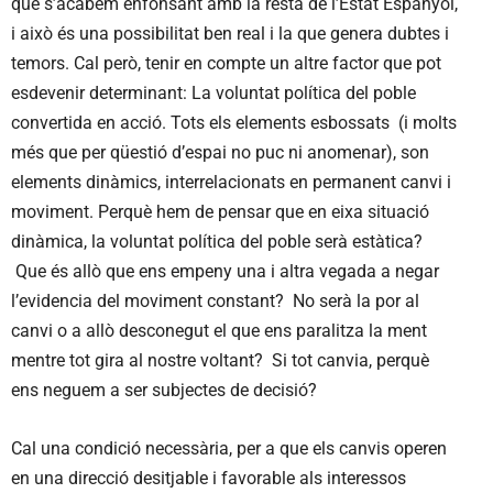
que s’acabem enfonsant amb la resta de l’Estat Espanyol,
i això és una possibilitat ben real i la que genera dubtes i
temors. Cal però, tenir en compte un altre factor que pot
esdevenir determinant: La voluntat política del poble
convertida en acció. Tots els elements esbossats (i molts
més que per qüestió d’espai no puc ni anomenar), son
elements dinàmics, interrelacionats en permanent canvi i
moviment. Perquè hem de pensar que en eixa situació
dinàmica, la voluntat política del poble serà estàtica?
Que és allò que ens empeny una i altra vegada a negar
l’evidencia del moviment constant? No serà la por al
canvi o a allò desconegut el que ens paralitza la ment
mentre tot gira al nostre voltant? Si tot canvia, perquè
ens neguem a ser subjectes de decisió?
Cal una condició necessària, per a que els canvis operen
en una direcció desitjable i favorable als interessos