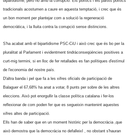
bipartidisme, però no amb la corrupció. Els polítics i els partits polítics
tradicionals acostumen a caure en aquesta temptació, i crec que és
un bon moment per plantejar com a solució la regeneració
democràtica, i la lluita contra la corrupció sense distincions.
S'ha acabat amb el bipartidisme PSC-CiU i això crec que és bo per la
pluralitat al Parlament i evidentment tindràconseqüències positives a
curt-mig termini, si en lloc de fer retallades es fan polítiques d'estímul
de l'economia del nostre país.
D'altra banda i pel que fa a les xifres oficials de participació de
Balaguer el 67,68% ha anat a votar, 8 punts per sobre de les altres
eleccions. Això pot enorgullir la classe política catalana i fer-los
reflexionar de com poden fer que es segueixin mantenint aquestes
xifres altes de participació.
Ells han de saber que en un moment històric per la democràcia ,que
això demostra que la democràcia no defalleixI , no obstant s'hauran