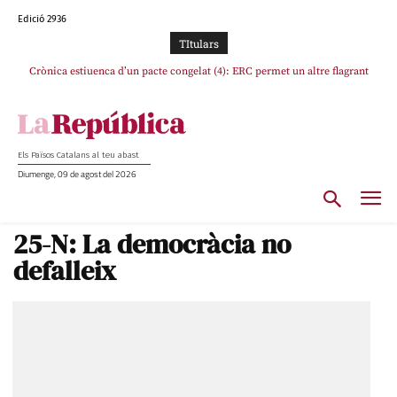
Edició 2936
TItulars
Crònica estiuenca d’un pacte congelat (4): ERC permet un altre flagrant
Rufián boicoteja l’estratègia d’acostament a Junts d’Oriol Junqueras
incompliment de l’acord, les seleccions catalanes un cop més sacrificades
Els Països Catalans al teu abast
Diumenge, 09 de agost del 2026
25-N: La democràcia no
defalleix