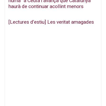
humà” a Ceuta i avança que Catalunya
haurà de continuar acollint menors
[Lectures d’estiu] Les veritat amagades