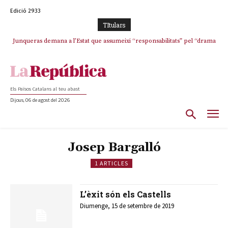
Edició 2933
TItulars
Junqueras demana a l’Estat que assumeixi “responsabilitats” pel “drama
L’abandonament de les seleccions catalanes per part de la UFEC
humà” a Ceuta i avança que Catalunya haurà de continuar acollint
espanyolitza l’esport del país
menors
Els Països Catalans al teu abast
Dijous, 06 de agost del 2026
Josep Bargalló
1 ARTICLES
L’èxit són els Castells
Diumenge, 15 de setembre de 2019