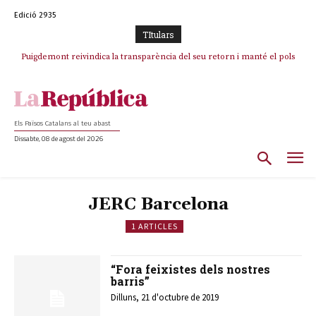
Edició 2935
TItulars
Puigdemont reivindica la transparència del seu retorn i manté el pols
ferm per la plena llibertat dels encausats
Els Països Catalans al teu abast
Dissabte, 08 de agost del 2026
JERC Barcelona
1 ARTICLES
“Fora feixistes dels nostres
barris”
Dilluns, 21 d'octubre de 2019