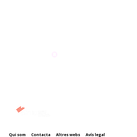
Membre de:
Qui som
Contacta
Altres webs
Avís legal