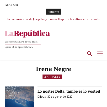
Edició 2933
TItulars
La memòria viva de Josep Sunyol uneix l’esport i la cultura en un emotiu
homenatge a Guadarrama pel seu 90è aniversari
Els Països Catalans al teu abast
Dijous, 06 de agost del 2026
Irene Negre
2 ARTICLES
Lo nostre Delta, també és lo vostre!
Dijous, 30 de gener de 2020