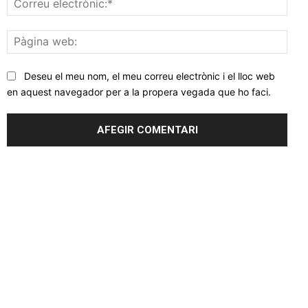
elec
Pàgi
web
Deseu el meu nom, el meu correu electrònic i el lloc web
en aquest navegador per a la propera vegada que ho faci.