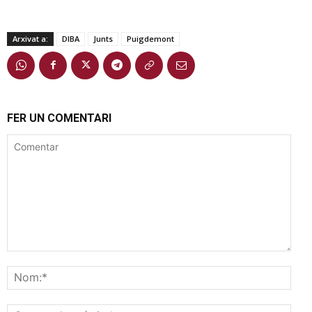
Arxivat a:
DIBA
Junts
Puigdemont
FER UN COMENTARI
Comentar
Nom
Corr