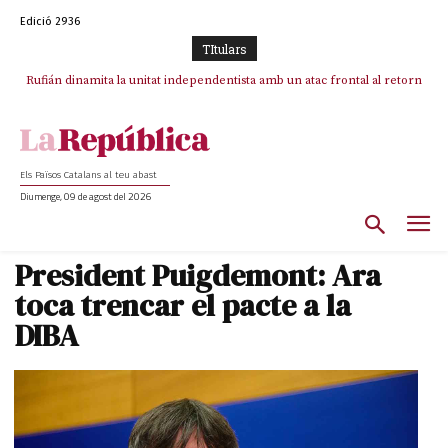
Edició 2936
TItulars
Rufián dinamita la unitat independentista amb un atac frontal al retorn
Puigdemont reivindica la transparència del seu retorn i manté el pols
ferm per la plena llibertat dels encausats
de Puigdemont
Els Països Catalans al teu abast
Diumenge, 09 de agost del 2026
President Puigdemont: Ara
toca trencar el pacte a la
DIBA