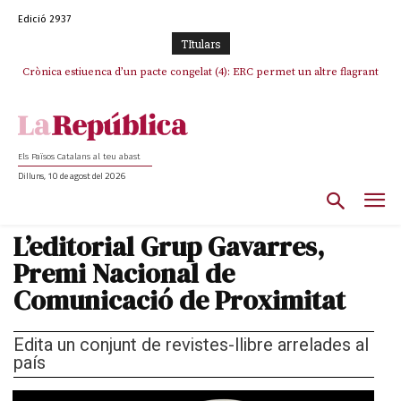
Edició 2937
TItulars
Crònica estiuenca d’un pacte congelat (4): ERC permet un altre flagrant
incompliment de l’acord, les seleccions catalanes un cop més
sacrificades
Els Països Catalans al teu abast
Dilluns, 10 de agost del 2026
L’editorial Grup Gavarres,
Premi Nacional de
Comunicació de Proximitat
Edita un conjunt de revistes-llibre arrelades al
país