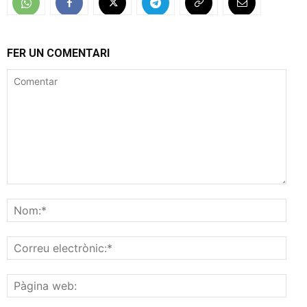
FER UN COMENTARI
Comentar
Nom
Corr
elec
Pàgi
web