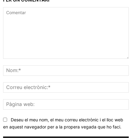
Comentar
Nom
Corr
elec
Pàgi
web
Deseu el meu nom, el meu correu electrònic i el lloc web
en aquest navegador per a la propera vegada que ho faci.