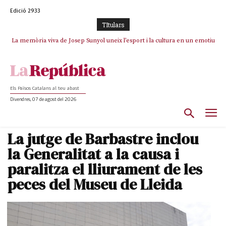
Edició 2933
TItulars
La memòria viva de Josep Sunyol uneix l’esport i la cultura en un emotiu
La “dignitat” a mitges de Marc Puigtió: renuncia a Girona pels àudios però
s’aferra als càrrecs remunerats de Sant Julià i el Consell Comarcal
homenatge a Guadarrama pel seu 90è aniversari
Els Països Catalans al teu abast
Divendres, 07 de agost del 2026
La jutge de Barbastre inclou
la Generalitat a la causa i
paralitza el lliurament de les
peces del Museu de Lleida