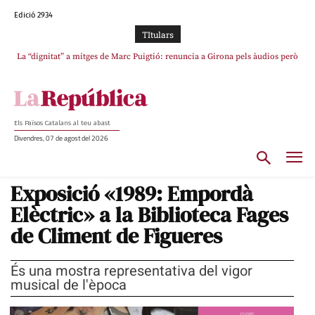
Edició 2934
TItulars
La “dignitat” a mitges de Marc Puigtió: renuncia a Girona pels àudios però
s’aferra als càrrecs remunerats de Sant Julià i el Consell Comarcal
Els Països Catalans al teu abast
Divendres, 07 de agost del 2026
Exposició «1989: Empordà
Elèctric» a la Biblioteca Fages
de Climent de Figueres
És una mostra representativa del vigor
musical de l'època