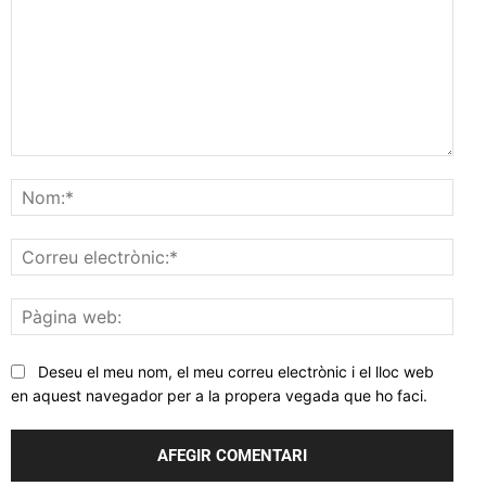
Comentar
Nom
Corr
elec
Pàgi
web
Deseu el meu nom, el meu correu electrònic i el lloc web
en aquest navegador per a la propera vegada que ho faci.