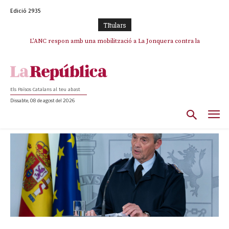
Edició 2935
TItulars
L’ANC respon amb una mobilització a La Jonquera contra la
catalanofòbia i els abusos de la Policia Nacional
Els Països Catalans al teu abast
Dissabte, 08 de agost del 2026