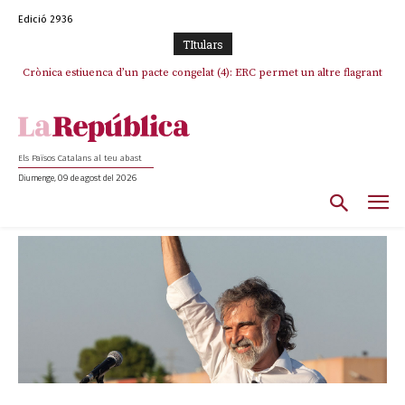
Edició 2936
TItulars
Crònica estiuenca d’un pacte congelat (4): ERC permet un altre flagrant
incompliment de l’acord, les seleccions catalanes un cop més
sacrificades
Els Països Catalans al teu abast
Diumenge, 09 de agost del 2026