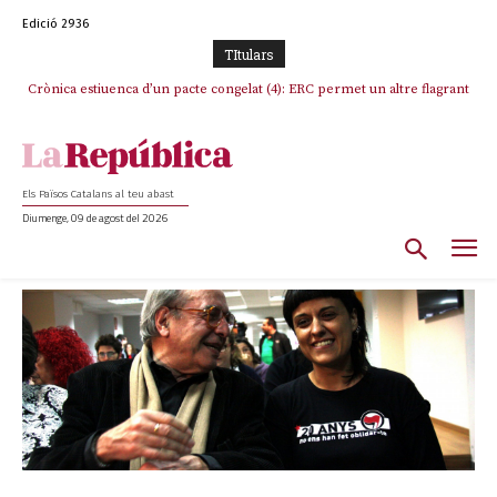
Edició 2936
TItulars
Crònica estiuenca d’un pacte congelat (4): ERC permet un altre flagrant
incompliment de l’acord, les seleccions catalanes un cop més
sacrificades
Els Països Catalans al teu abast
Diumenge, 09 de agost del 2026