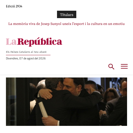
Edició 2934
TItulars
La memòria viva de Josep Sunyol uneix l’esport i la cultura en un emotiu
homenatge a Guadarrama pel seu 90è aniversari
Els Països Catalans al teu abast
Divendres, 07 de agost del 2026