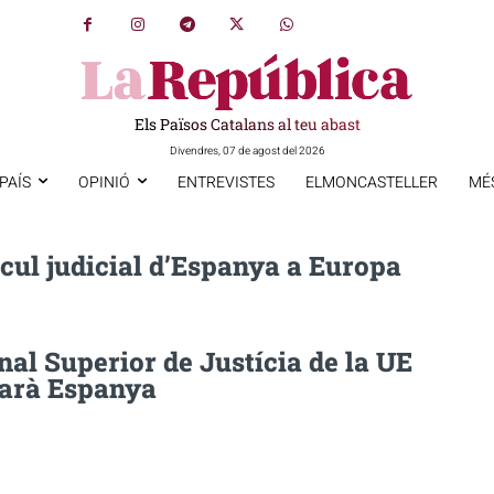
Els Països Catalans al teu abast
Divendres, 07 de agost del 2026
PAÍS
OPINIÓ
ENTREVISTES
ELMONCASTELLER
MÉ
cul judicial d’Espanya a Europa
nal Superior de Justícia de la UE
garà Espanya