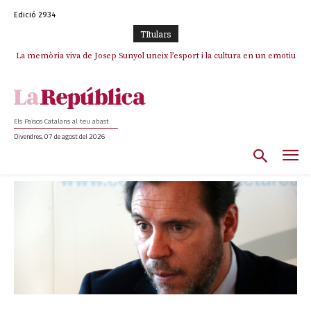
Edició 2934
TItulars
La memòria viva de Josep Sunyol uneix l’esport i la cultura en un emotiu
homenatge a Guadarrama pel seu 90è aniversari
Els Països Catalans al teu abast
Divendres, 07 de agost del 2026