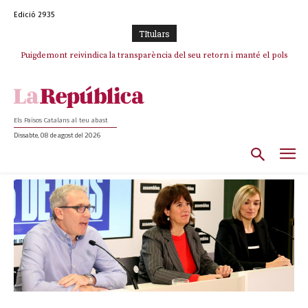
Edició 2935
TItulars
Puigdemont reivindica la transparència del seu retorn i manté el pols
ferm per la plena llibertat dels encausats
Els Països Catalans al teu abast
Dissabte, 08 de agost del 2026