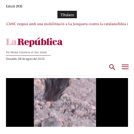
Edició 2935
TItulars
L’ANC respon amb una mobilització a La Jonquera contra la catalanofòbia i
els abusos de la Policia Nacional
Els Països Catalans al teu abast
Dissabte, 08 de agost del 2026