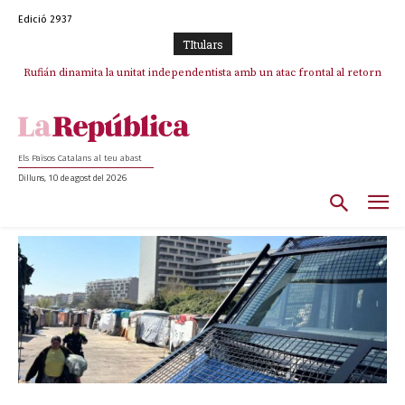
Edició 2937
TItulars
Rufián dinamita la unitat independentista amb un atac frontal al retorn
de Puigdemont
Els Països Catalans al teu abast
Dilluns, 10 de agost del 2026