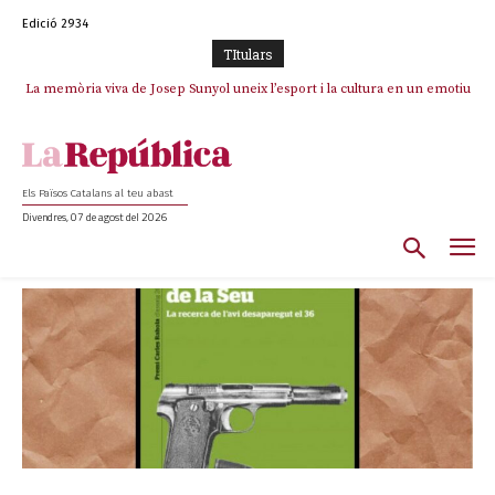
Edició 2934
TItulars
La memòria viva de Josep Sunyol uneix l’esport i la cultura en un emotiu
homenatge a Guadarrama pel seu 90è aniversari
Els Països Catalans al teu abast
Divendres, 07 de agost del 2026