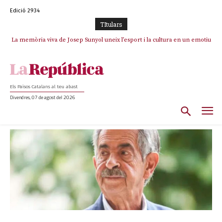
Edició 2934
TItulars
La memòria viva de Josep Sunyol uneix l’esport i la cultura en un emotiu
homenatge a Guadarrama pel seu 90è aniversari
Els Països Catalans al teu abast
Divendres, 07 de agost del 2026