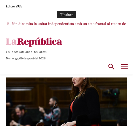
Edició 2935
TItulars
Rufián dinamita la unitat independentista amb un atac frontal al retorn de
Puigdemont
Els Països Catalans al teu abast
Diumenge, 09 de agost del 2026