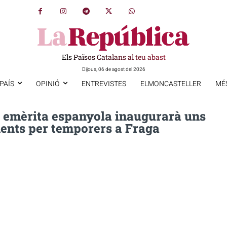
Els Països Catalans al teu abast
Dijous, 06 de agost del 2026
PAÍS
OPINIÓ
ENTREVISTES
ELMONCASTELLER
MÉ
a emèrita espanyola inaugurarà uns
ments per temporers a Fraga