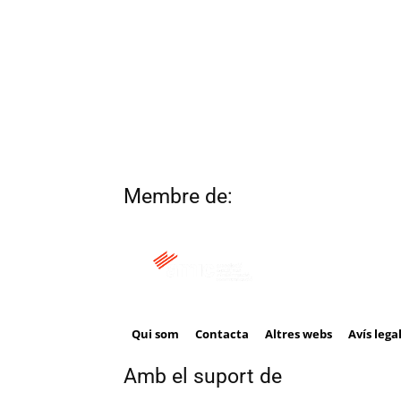
Membre de:
Qui som
Contacta
Altres webs
Avís lega
Amb el suport de