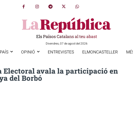
Els Països Catalans al teu abast
Divendres, 07 de agost del 2026
PAÍS
OPINIÓ
ENTREVISTES
ELMONCASTELLER
MÉ
 Electoral avala la participació en
a del Borbó