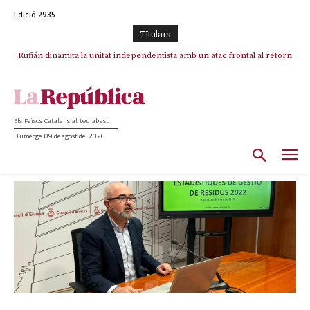
Edició 2935
TItulars
Rufián dinamita la unitat independentista amb un atac frontal al retorn
de Puigdemont
Els Països Catalans al teu abast
Diumenge, 09 de agost del 2026