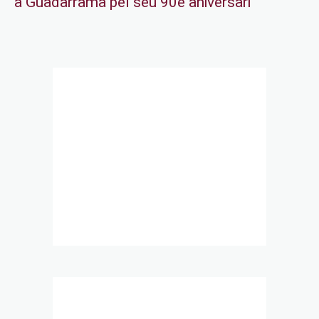
a Guadarrama pel seu 90è aniversari