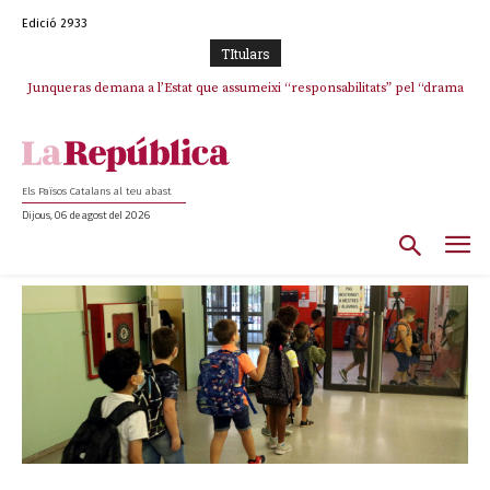
Edició 2933
TItulars
Junqueras demana a l’Estat que assumeixi “responsabilitats” pel “drama
humà” a Ceuta i avança que Catalunya haurà de continuar acollint
menors
Els Països Catalans al teu abast
Dijous, 06 de agost del 2026