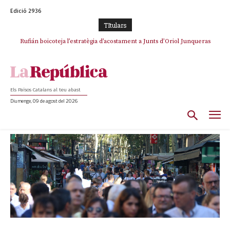
Edició 2936
TItulars
Rufián boicoteja l’estratègia d’acostament a Junts d’Oriol Junqueras
Els Països Catalans al teu abast
Diumenge, 09 de agost del 2026