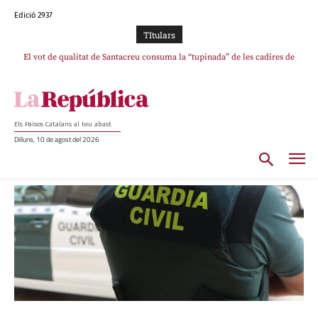
Edició 2937
TItulars
El vot de qualitat de Santacreu consuma la “tupinada” de les cadires de
plata
Els Països Catalans al teu abast
Dilluns, 10 de agost del 2026