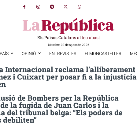
Els Països Catalans al teu abast
Dissabte, 08 de agost del 2026
PAÍS
OPINIÓ
ENTREVISTES
ELMONCASTELLER
MÉ
a Internacional reclama l’alliberament
ez i Cuixart per posar fi a la injustícia
en
lusió de Bombers per la República
de la fugida de Juan Carlos i la
a del tribunal belga: “Els poders de
s debiliten”