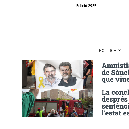
Edició 2935
POLÍTICA
Amnisti
de Sànch
que viu
La conc
després 
sentènci
l’estat e